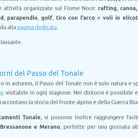
e attività organizzate sul Fiume Noce:
rafting
,
canoa,
ad
,
parapendio
,
golf
,
tiro con l’arco
e
voli in elico
da alla
pagina dedicata
.
lassante.
torni del Passo del Tonale
a o in autunno, il Passo del Tonale non è solo natura e 
co
visitabile in ogni stagione. Nei dintorni è possibile e
e raccontano la storia del fronte alpino e della Guerra Bia
tamenti Tonale
, si possono inoltre raggiungere faci
, Bressanone e Merano
, perfette per una giornata al