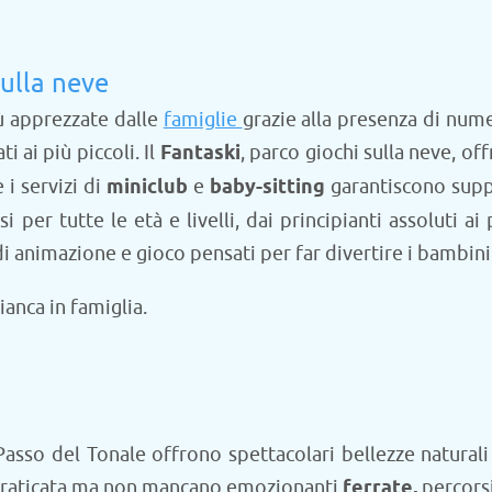
ulla neve
iù apprezzate dalle
famiglie
grazie alla presenza di numer
 ai più piccoli. Il
Fantaski
, parco giochi sulla neve, o
i servizi di
miniclub
e
baby-sitting
garantiscono suppo
per tutte le età e livelli, dai principianti assoluti ai
i animazione e gioco pensati per far divertire i bambini
anca in famiglia.
sso del Tonale offrono spettacolari bellezze naturali
ù praticata ma non mancano emozionanti
ferrate,
percorsi